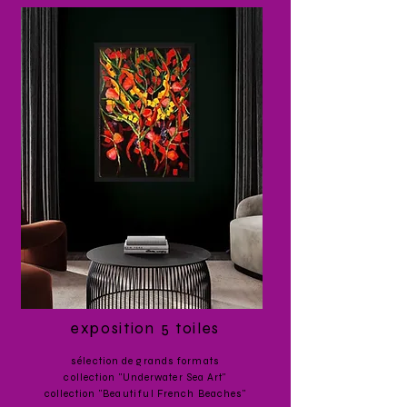
exposition 5 toiles
sélection
de grands formats
collection "Underwater Sea Art"
collection "
Beautiful
French Beaches"