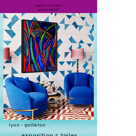
24 place Ste Claire
74000 ANNECY
octobre
2022
lyon - gailleton
exposition 5 toiles